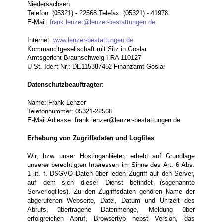
Niedersachsen
Telefon: (05321) - 22568 Telefax: (05321) - 41978
E-Mail:
frank.lenzer@lenzer-bestattungen.de
Internet:
www.lenzer-bestattungen.de
Kommanditgesellschaft mit Sitz in Goslar
Amtsgericht Braunschweig HRA 110127
U-St. Ident-Nr.: DE115387452 Finanzamt Goslar
Datenschutzbeauftragter:
Name: Frank Lenzer
Telefonnummer: 05321-22568
E-Mail Adresse: frank.lenzer@lenzer-bestattungen.de
Erhebung von Zugriffsdaten und Logfiles
Wir, bzw. unser Hostinganbieter, erhebt auf Grundlage
unserer berechtigten Interessen im Sinne des Art. 6 Abs.
1 lit. f. DSGVO Daten über jeden Zugriff auf den Server,
auf dem sich dieser Dienst befindet (sogenannte
Serverlogfiles). Zu den Zugriffsdaten gehören Name der
abgerufenen Webseite, Datei, Datum und Uhrzeit des
Abrufs, übertragene Datenmenge, Meldung über
erfolgreichen Abruf, Browsertyp nebst Version, das