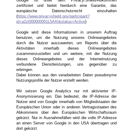
Google ist unter dem Privacy-Shield-Abkommen
zertifiziert und bietet hierdurch eine Garantie, das
europäische Datenschutzrecht einzuhalten
(
https://www.privacyshield.gov/participant?
id=a2zt000000001L5AAI&status=Active
).
Google wird diese Informationen in unserem Auftrag
benutzen, um die Nutzung unseres Onlineangebotes
durch die Nutzer auszuwerten, um Reports über die
Aktivitäten innerhalb dieses Onlineangebotes
zusammenzustellen und um weitere, mit der Nutzung
dieses Onlineangebotes und der Internetnutzung
verbundene Dienstleistungen, uns gegenüber zu
erbringen.
Dabei können aus den verarbeiteten Daten pseudonyme
Nutzungsprofile der Nutzer erstellt werden.
Wir setzen Google Analytics nur mit aktivierter IP-
Anonymisierung ein. Das bedeutet, die IP-Adresse der
Nutzer wird von Google innerhalb von Mitgliedstaaten der
Europäischen Union oder in anderen Vertragsstaaten des
Abkommens über den Europäischen Wirtschaftsraum
gekürzt. Nur in Ausnahmefällen wird die volle IP-Adresse
an einen Server von Google in den USA übertragen und
dort gekürzt.